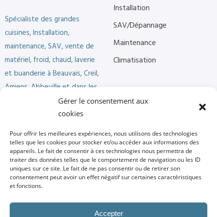
Installation
Spécialiste des grandes
SAV/Dépannage
cuisines, Installation,
Maintenance
maintenance, SAV, vente de
matériel, froid, chaud, laverie
Climatisation
et buanderie à Beauvais, Creil,
Amiens, Abbeville et dans les
départements de l’Oise (60),
Gérer le consentement aux
Somme (80).
cookies
Pour offrir les meilleures expériences, nous utilisons des technologies
telles que les cookies pour stocker et/ou accéder aux informations des
Nos pages
Contact
appareils. Le fait de consentir à ces technologies nous permettra de
traiter des données telles que le comportement de navigation ou les ID
07 68 38 30 76
uniques sur ce site. Le fait de ne pas consentir ou de retirer son
À propos
consentement peut avoir un effet négatif sur certaines caractéristiques
et fonctions.
Réalisations
technicoise60@gmail.com
Actualités
Accepter